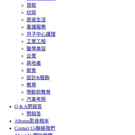
貸款
切貨
居家生活
看護服務
月子中心護理
工業工程
醫學美容
企業
房地產
飲食
設計&服飾
教育
學齡前教育
汽車考照
Q & A
問與答
問與答
Albums
影音相本
Contact Us
聯絡我們