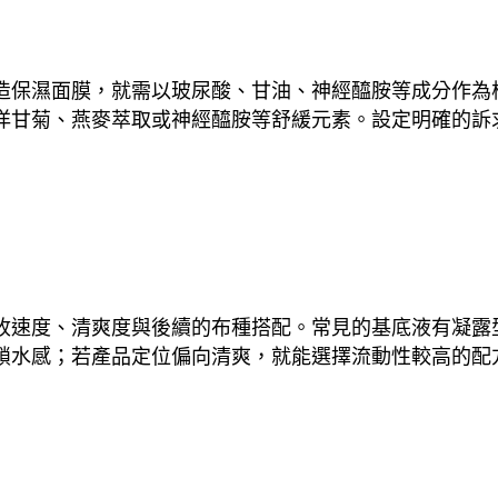
造保濕面膜，就需以玻尿酸、甘油、神經醯胺等成分作為
洋甘菊、燕麥萃取或神經醯胺等舒緩元素。設定明確的訴
收速度、清爽度與後續的布種搭配。常見的基底液有凝露
鎖水感；若產品定位偏向清爽，就能選擇流動性較高的配