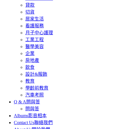
貸款
切貨
居家生活
看護服務
月子中心護理
工業工程
醫學美容
企業
房地產
飲食
設計&服飾
教育
學齡前教育
汽車考照
Q & A
問與答
問與答
Albums
影音相本
Contact Us
聯絡我們