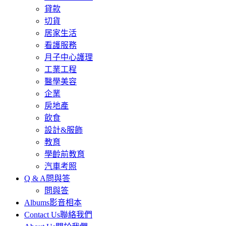
貸款
切貨
居家生活
看護服務
月子中心護理
工業工程
醫學美容
企業
房地產
飲食
設計&服飾
教育
學齡前教育
汽車考照
Q & A
問與答
問與答
Albums
影音相本
Contact Us
聯絡我們